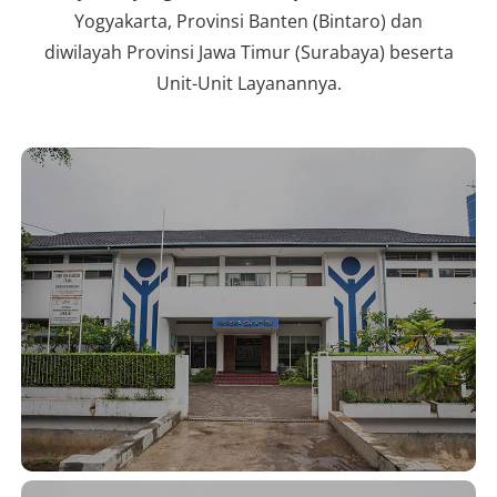
Yogyakarta, Provinsi Banten (Bintaro) dan
diwilayah Provinsi Jawa Timur (Surabaya) beserta
Unit-Unit Layanannya.
FASILITAS YSI
Mengusahakan rehabilitasi fisik, psikis,
sosial dan ketrampilan secara optimal
pada panti-panti yang berada di cabang-
cabang kami.
Lihat Fasilitas YSI