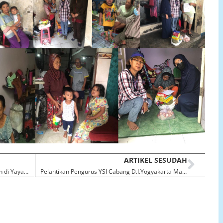
ARTIKEL SESUDAH
Perekaman KTP-el Untuk Anak – Anak Asuh di Yayasan Sayap Ibu Cabang Banten
Pelantikan Pengurus YSI Cabang D.I.Yogyakarta Masa Bhakti 2023 – 2028